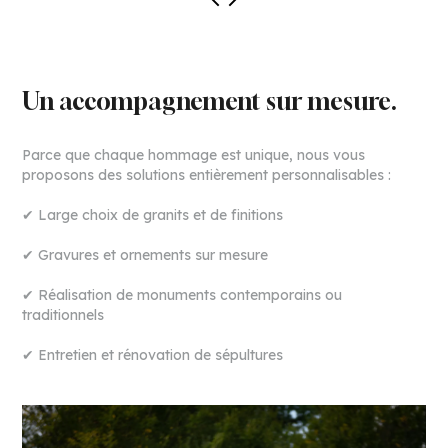
Un accompagnement sur mesure.
Parce que chaque hommage est unique, nous vous
proposons des solutions entièrement personnalisables :
✔
Large choix de granits et de finitions
✔
Gravures et ornements sur mesure
✔
Réalisation de monuments contemporains ou
traditionnels
✔
Entretien et rénovation de sépultures