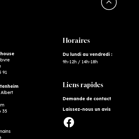
Horaires
lhouse
Du lundi au vendredi :
èbvre
9h-12h / 14h-18h
e
5 91
Liens rapides
ttenheim
Albert
Demande de contact
im
Laissez-nous un avis
6 35
Facebook
mains
e