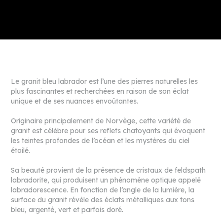
Le granit bleu labrador est l’une des pierres naturelles les
plus fascinantes et recherchées en raison de son éclat
unique et de ses nuances envoûtantes.
Originaire principalement de Norvège, cette variété de
granit est célèbre pour ses reflets chatoyants qui évoquent
les teintes profondes de l’océan et les mystères du ciel
étoilé.
Sa beauté provient de la présence de cristaux de feldspath
labradorite, qui produisent un phénomène optique appelé
labradorescence. En fonction de l’angle de la lumière, la
surface du granit révèle des éclats métalliques aux tons
bleu, argenté, vert et parfois doré.